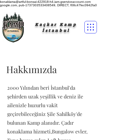
konaklama@artful-bonsai-422918-h4.iam.gserviceaccount.com
google.com, pub-1737303533408549, DIRECT, f08c47fec0942fa0
Kaçkar Kamp
İstanbul
Hakkımızda
2000 Yılından beri İstanbul'da
şehirden uzak yeşillik ve deniz ile
ailenizle huzurlu vakit
geçirebileceğiniz Şile Sahilköy'de
bulunan Kamp alanıdır. Çadır
konaklama hizmeti,Bungalow evler,