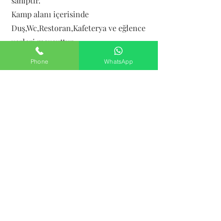
sahiptir.
Kamp alanı içerisinde
Duş,Wc,Restoran,Kafeterya ve eğlence
yerleri mevcuttur.
Phone
WhatsApp
Kaçkar Kamp İstanbul
0543 823 66 74
Teslimat ve İade Şartları
Gizlilik Sözleşmesi
Mesafeli Satış Sözleşmesi