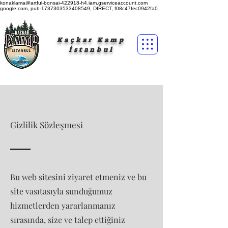
konaklama@artful-bonsai-422918-h4.iam.gserviceaccount.com
google.com, pub-1737303533408549, DIRECT, f08c47fec0942fa0
Kaçkar Kamp
İstanbul
Gizlilik Sözleşmesi
Bu web sitesini ziyaret etmeniz ve bu
site vasıtasıyla sunduğumuz
hizmetlerden yararlanmanız
sırasında, size ve talep ettiğiniz