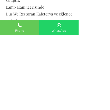
sahiptir.
Kamp alanı içerisinde
Duş,Wc,Restoran,Kafeterya ve eğlence
yerleri mevcuttur.
Phone
WhatsApp
Kaçkar Kamp İstanbul
0543 823 66 74
Teslimat ve İade Şartları
Gizlilik Sözleşmesi
Mesafeli Satış Sözleşmesi