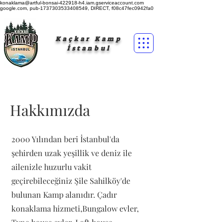
konaklama@artful-bonsai-422918-h4.iam.gserviceaccount.com
google.com, pub-1737303533408549, DIRECT, f08c47fec0942fa0
Kaçkar Kamp
İstanbul
Hakkımızda
2000 Yılından beri İstanbul'da
şehirden uzak yeşillik ve deniz ile
ailenizle huzurlu vakit
geçirebileceğiniz Şile Sahilköy'de
bulunan Kamp alanıdır. Çadır
konaklama hizmeti,Bungalow evler,