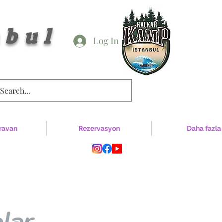
bul
Log In
ravan
Rezervasyon
Daha fazla
lar