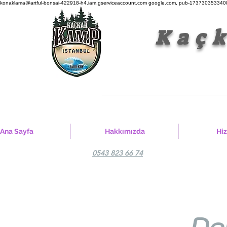
konaklama@artful-bonsai-422918-h4.iam.gserviceaccount.com
google.com, pub-1737303533408
Kaçkar K
Ana Sayfa
Hakkımızda
Hi
0543 823 66 74
De