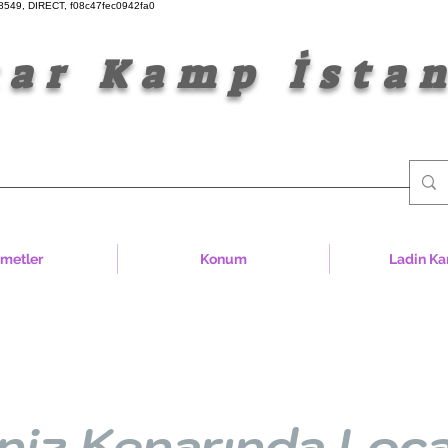
549, DIRECT, f08c47fec0942fa0
amp İstan
zmetler
Konum
Ladin Ka
niz Kenarında Loca