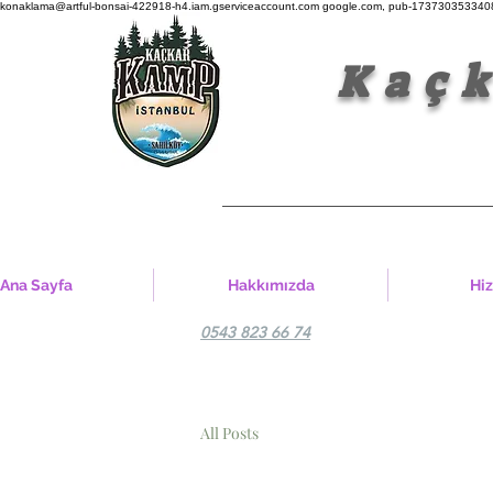
konaklama@artful-bonsai-422918-h4.iam.gserviceaccount.com
google.com, pub-1737303533408
Kaçkar K
Ana Sayfa
Hakkımızda
Hi
0543 823 66 74
All Posts