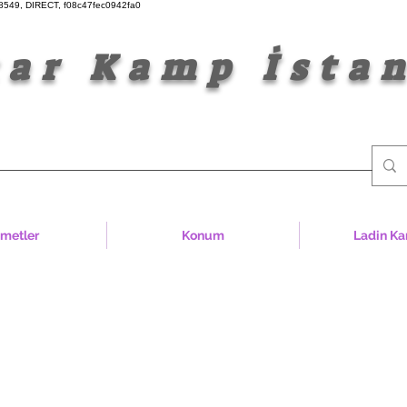
549, DIRECT, f08c47fec0942fa0
amp İstan
zmetler
Konum
Ladin Ka