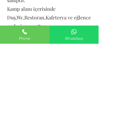
sahiptir.
Kamp alanı içerisinde
Duş,Wc,Restoran,Kafeterya ve eğlence
yerleri mevcuttur.
Phone
WhatsApp
Kaçkar Kamp İstanbul
0543 823 66 74
Teslimat ve İade Şartları
Gizlilik Sözleşmesi
Mesafeli Satış Sözleşmesi