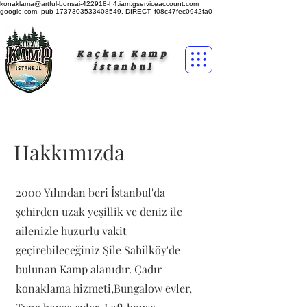
konaklama@artful-bonsai-422918-h4.iam.gserviceaccount.com
google.com, pub-1737303533408549, DIRECT, f08c47fec0942fa0
Kaçkar Kamp
İstanbul
Hakkımızda
2000 Yılından beri İstanbul'da
şehirden uzak yeşillik ve deniz ile
ailenizle huzurlu vakit
geçirebileceğiniz Şile Sahilköy'de
bulunan Kamp alanıdır. Çadır
konaklama hizmeti,Bungalow evler,