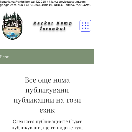
konaklama@artful-bonsai-422918-h4.iam.gserviceaccount.com
google.com, pub-1737303533408549, DIRECT, f08c47fec0942fa0
Kaçkar Kamp
İstanbul
Блог
Все още няма
публикувани
публикации на този
език
След като публикациите бъдат
публикувани, ще ги видите тук.