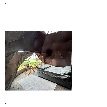
.
.
.