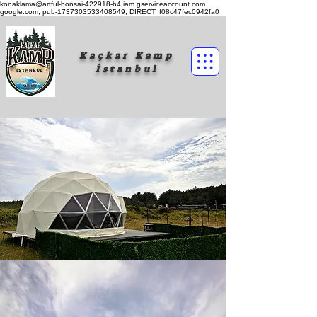
konaklama@artful-bonsai-422918-h4.iam.gserviceaccount.com
google.com, pub-1737303533408549, DIRECT, f08c47fec0942fa0
Kaçkar Kamp
İstanbul