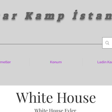
amp İstan
zmetler
Konum
Ladin Ka
White House
White House Evler